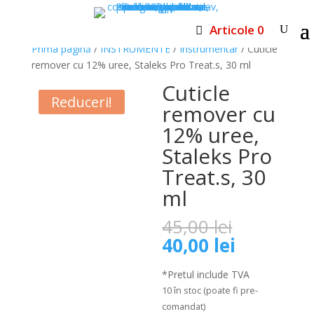
Articole 0
Prima pagină
/
INSTRUMENTE
/
Instrumentar
/ Cuticle
remover cu 12% uree, Staleks Pro Treat.s, 30 ml
Cuticle
Reduceri!
remover cu
12% uree,
Staleks Pro
Treat.s, 30
ml
Prețul
45,00
lei
inițial
Prețul
40,00
lei
a
curent
fost:
este:
*Pretul include TVA
45,00 lei.
40,00 lei.
10 în stoc (poate fi pre-
comandat)