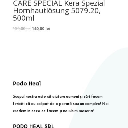
CARE SPECIAL Kera Spezial
Hornhautlösung 5079.20,
500ml
Prețul
Prețul
150,00
lei
140,00
lei
inițial
curent
a
este:
fost:
140,00 lei.
150,00 lei.
Podo Heal
Scopul nostru este să ajutam oameni și să-i facem
fericiti că au scăpat de o povară sau un complex! Noi
credem în ceea ce facem și ne iubim meseria!
PODO HEAL SRL