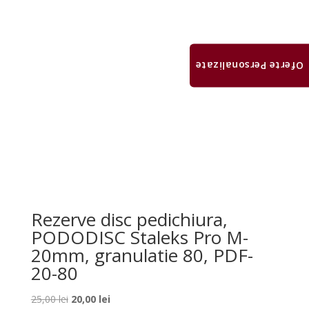
Oferte Personalizate
Rezerve disc pedichiura,
PODODISC Staleks Pro M-
20mm, granulatie 80, PDF-
20-80
Prețul
Prețul
25,00
lei
20,00
lei