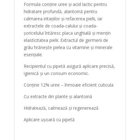
Formula conține uree și acid lactic pentru
hidratare profundă, alantoină pentru
calmarea iritațiilor și refacerea pielii, iar
extractele de coada-calului și coada-
șoricelului întăresc placa unghială și mențin
elasticitatea pielii. Extractul de germeni de
grâu hrănește pielea cu vitamine și minerale
esențiale.
Recipientul cu pipetă asigură aplicare precisă,
igienică și un consum economic.
Conține 12% uree – înmoaie eficient cuticula
Cu extracte din plante și alantoină
Hidratează, calmează și regenerează
Aplicare ușoară cu pipetă