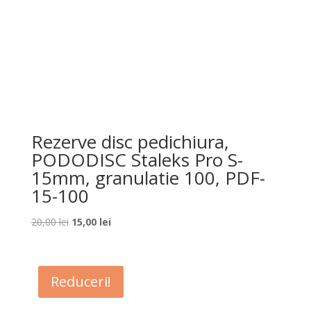
Rezerve disc pedichiura,
PODODISC Staleks Pro S-
15mm, granulatie 100, PDF-
15-100
Prețul
Prețul
20,00
lei
15,00
lei
inițial
curent
a
este:
fost:
15,00 lei.
Reduceri!
20,00 lei.