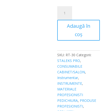
Cantitate
Cuticle
remover
Adaugă în
cu
12%
coș
uree,
Staleks
Pro
Treat.s,
SKU:
RT-30
Categorii:
30
STALEKS PRO
,
ml
CONSUMABILE
CABINET/SALON
,
Instrumentar
,
INSTRUMENTE
,
MATERIALE
PROFESIONISTI
PEDICHIURA
,
PRODUSE
PROFESIONISTI
,