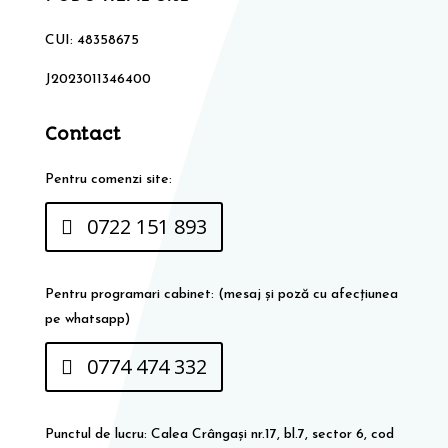
CUI: 48358675
J2023011346400
Contact
Pentru comenzi site:
0722 151 893
Pentru programari cabinet: (mesaj și poză cu afecțiunea
pe whatsapp)
0774 474 332
Punctul de lucru: Calea Crângași nr.17, bl.7, sector 6, cod