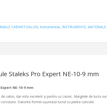
ABILE CABINET/SALON
,
Instrumentar
,
INSTRUMENTE
,
MATERIALE 
cule Staleks Pro Expert NE-10-9 mm
o Expert NE-10-9 mm
e salon, dar este excelent și pentru uz casnic. Marginile de lucru sun
la coroziune. Datorită formei ușurează lucrul cu pielea cuticulei.