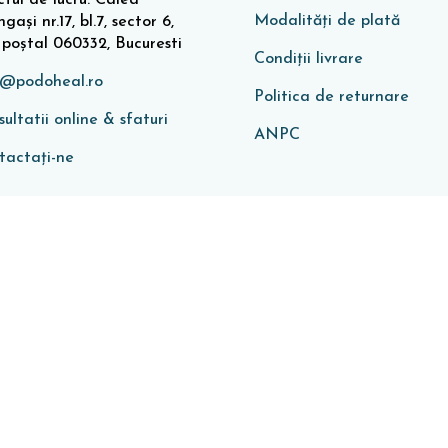
Modalități de plată
gași nr.17, bl.7, sector 6,
 poștal 060332, Bucuresti
Condiţii livrare
o@podoheal.ro
Politica de returnare
ultatii online & sfaturi
ANPC
tactați-ne