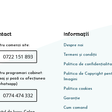
ntact
Informaţii
ru comenzi site:
Despre noi
Termeni și condiții
0722 151 893
Politica de confidențialit
tru programari cabinet:
Politica de Copyright pen
saj și poză cu afecțiunea
Imagini
whatsapp)
Politica cookies
0774 474 332
Garanţie
Cum comand
tul de lucru: Calea