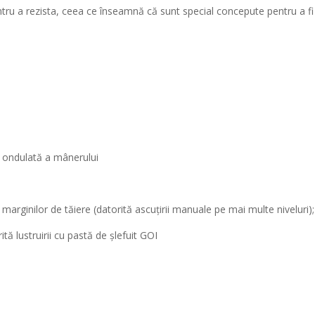
ru a rezista, ceea ce înseamnă că sunt special concepute pentru a fi r
ță ondulată a mânerului
marginilor de tăiere (datorită ascuțirii manuale pe mai multe niveluri);
tă lustruirii cu pastă de șlefuit GOI