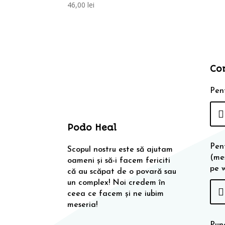
46,00
lei
Co
Pent
Podo Heal
Pen
Scopul nostru este să ajutam
(me
oameni și să-i facem fericiti
pe 
că au scăpat de o povară sau
un complex! Noi credem în
ceea ce facem și ne iubim
meseria!
Punc