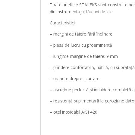
Toate uneltele STALEKS sunt construite pent
din instrumentajul tău ani de zile.
Caracteristici:
– margini de tăiere fără înclinare
– piesă de lucru cu proeminență
– lungime margine de tăiere: 9 mm
– prindere confortabilă, fiabilă, cu suprafa
– mânere drepte scurtate
– ascuțime perfectă și închidere completă a 
– rezistență suplimentară la coroziune datori
– oțel inoxidabil AISI 420