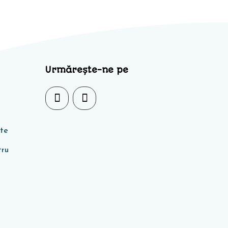
Urmărește-ne pe
ate
tru