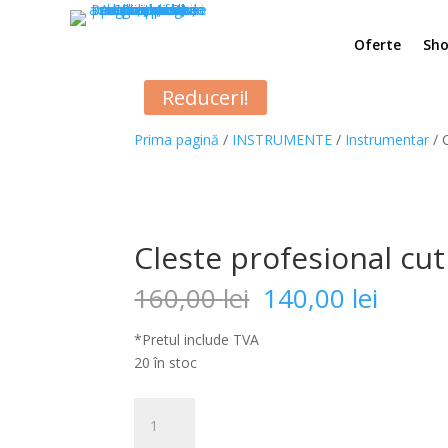
Oferte
Sh
Reduceri!
Prima pagină
/
INSTRUMENTE
/
Instrumentar
/ 
Cleste profesional cu
Prețul
Prețu
160,00
lei
140,00
lei
inițial
curen
a
este:
*Pretul include TVA
fost:
140,00
20 în stoc
160,00 lei.
Cantitate
Cleste