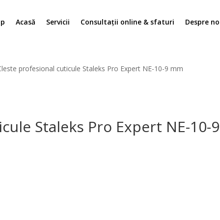
op
Acasă
Servicii
Consultații online & sfaturi
Despre no
Cleste profesional cuticule Staleks Pro Expert NE-10-9 mm
ticule Staleks Pro Expert NE-10
l
t
 lei.