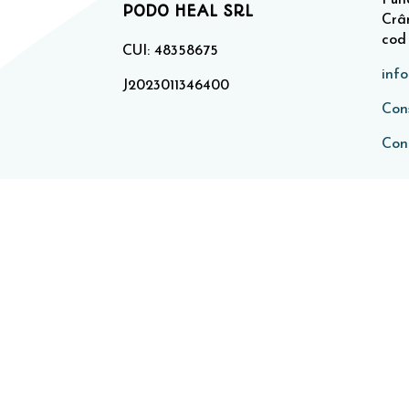
PODO HEAL SRL
Crân
cod
CUI: 48358675
inf
J2023011346400
Cons
Con