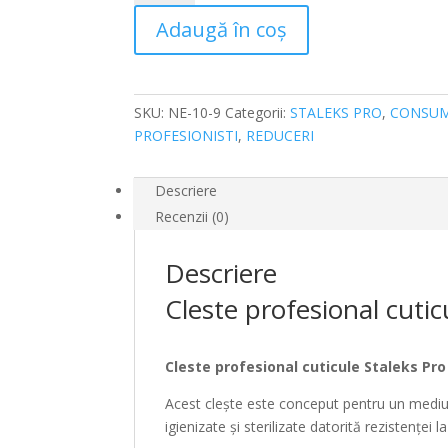
profesional
Adaugă în coș
cuticule
Staleks
Pro
Expert
SKU:
NE-10-9
Categorii:
STALEKS PRO
,
CONSUM
NE-
PROFESIONISTI
,
REDUCERI
10-
9
mm
Descriere
Recenzii (0)
Descriere
Cleste profesional cuti
Cleste profesional cuticule Staleks Pr
Acest clește este conceput pentru un mediu d
igienizate și sterilizate datorită rezistenței 