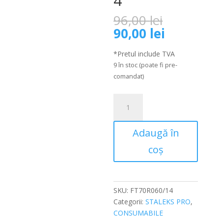
4
Prețul
96,00
lei
inițial
Prețul
90,00
lei
a
curent
fost:
este:
*Pretul include TVA
96,00 lei.
90,00 lei.
9 în stoc (poate fi pre-
comandat)
Cantitate
Capat
freza/bit
Adaugă în
carbid
con
coș
rotunjit
rosu
Staleks
Pro
SKU:
FT70R060/14
Expert
Categorii:
STALEKS PRO
,
6mm/14mm
CONSUMABILE