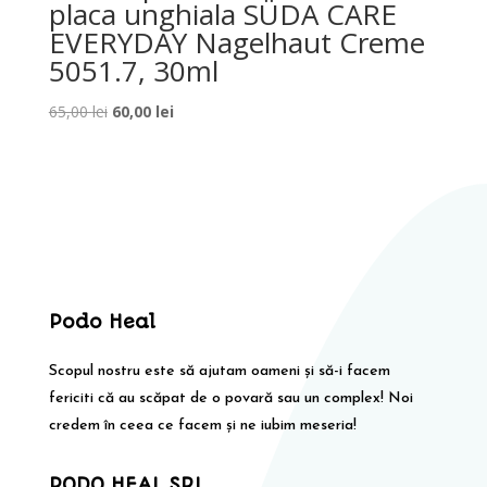
placa unghiala SÜDA CARE
EVERYDAY Nagelhaut Creme
5051.7, 30ml
Prețul
Prețul
65,00
lei
60,00
lei
inițial
curent
a
este:
fost:
60,00 lei.
65,00 lei.
Podo Heal
Scopul nostru este să ajutam oameni și să-i facem
fericiti că au scăpat de o povară sau un complex! Noi
credem în ceea ce facem și ne iubim meseria!
PODO HEAL SRL