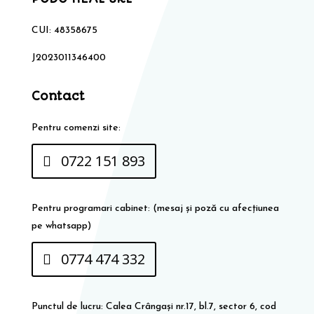
CUI: 48358675
J2023011346400
Contact
Pentru comenzi site:
0722 151 893
Pentru programari cabinet: (mesaj și poză cu afecțiunea
pe whatsapp)
0774 474 332
Punctul de lucru: Calea Crângași nr.17, bl.7, sector 6, cod