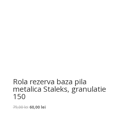
Rola rezerva baza pila
metalica Staleks, granulatie
150
Prețul
Prețul
79,00
lei
60,00
lei
inițial
curent
a
este:
fost:
60,00 lei.