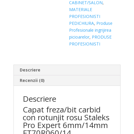
FT70R060/14
CABINET/SALON
,
MATERIALE
PROFESIONISTI
PEDICHIURA
,
Produse
Profesionale ingrijirea
picioarelor
,
PRODUSE
PROFESIONISTI
Descriere
Recenzii (0)
Descriere
Capat freza/bit carbid
con rotunjit rosu Staleks
Pro Expert 6mm/14mm
FT70R060/14