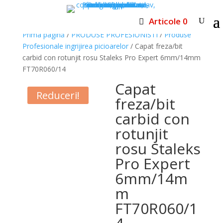
Articole 0
Prima pagină
/
PRODUSE PROFESIONISTI
/
Produse
Profesionale ingrijirea picioarelor
/ Capat freza/bit
carbid con rotunjit rosu Staleks Pro Expert 6mm/14mm
FT70R060/14
Capat
Reduceri!
freza/bit
carbid con
rotunjit
rosu Staleks
Pro Expert
6mm/14m
m
FT70R060/1