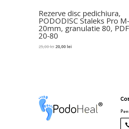
Rezerve disc pedichiura,
PODODISC Staleks Pro M
20mm, granulatie 80, PDF
20-80
Prețul
Prețul
25,00
lei
20,00
lei
inițial
curent
a
este:
fost:
20,00 lei.
25,00 lei.
Co
Pent