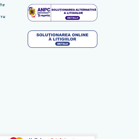
ate
tru