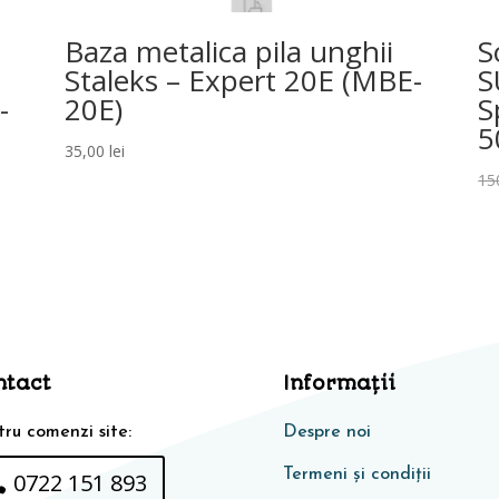
Baza metalica pila unghii
S
-
Staleks – Expert 20E (MBE-
S
-
20E)
S
5
35,00
lei
15
ntact
Informaţii
ru comenzi site:
Despre noi
Termeni și condiții
0722 151 893