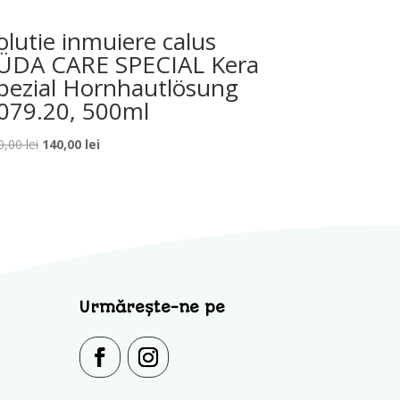
olutie inmuiere calus
ÜDA CARE SPECIAL Kera
pezial Hornhautlösung
079.20, 500ml
Prețul
Prețul
0,00
lei
140,00
lei
inițial
curent
a
este:
fost:
140,00 lei.
150,00 lei.
Urmărește-ne pe