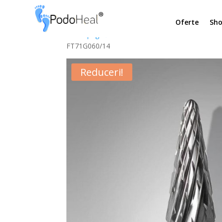
Oferte
Sh
Prima pagină
/
PRODUSE PROFESIONISTI
/
Prod
FT71G060/14
Reduceri!