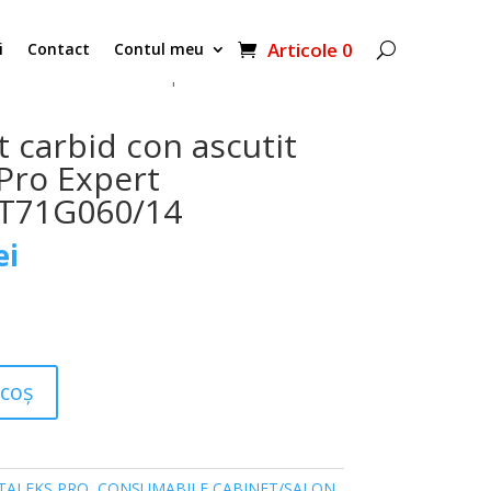
Articole 0
i
Contact
Contul meu
scutit verde Staleks Pro Expert 6mm/14mm
t carbid con ascutit
 Pro Expert
71G060/14
Prețul
ei
curent
este:
90,00 lei.
i.
 coș
TALEKS PRO
,
CONSUMABILE CABINET/SALON
,