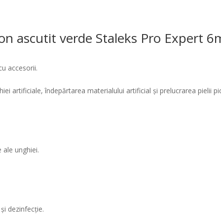
 con ascutit verde Staleks Pro Exper
cu accesorii.
artificiale, îndepărtarea materialului artificial și prelucrarea pielii p
e ale unghiei.
 și dezinfecție.