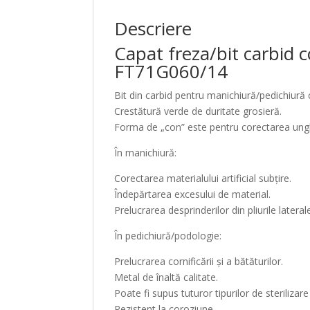
Descriere
Capat freza/bit carbid
FT71G060/14
Bit din carbid pentru manichiură/pedichiură 
Crestătură verde de duritate grosieră.
Forma de „con” este pentru corectarea unghiei 
În manichiură:
Corectarea materialului artificial subțire.
Îndepărtarea excesului de material.
Prelucrarea desprinderilor din pliurile lateral
În pedichiură/podologie:
Prelucrarea cornificării și a bătăturilor.
Metal de înaltă calitate.
Poate fi supus tuturor tipurilor de sterilizare
Rezistent la coroziune.