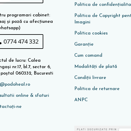
Politica de confidențialit
tru programari cabinet:
Politica de Copyright pen
saj și poză cu afecțiunea
Imagini
whatsapp)
Politica cookies
0774 474 332
Garanţie
Cum comand
tul de lucru: Calea
Modalități de plată
gași nr.17, bl.7, sector 6,
 poștal 060332, Bucuresti
Condiţii livrare
o@podoheal.ro
Politica de returnare
ultatii online & sfaturi
ANPC
tactați-ne