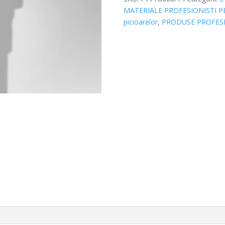
ascutit
MATERIALE PROFESIONISTI P
verde
picioarelor
,
PRODUSE PROFESI
Staleks
Pro
Expert
6mm/14mm
FT71G060/14