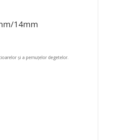
t 6mm/14mm
icioarelor și a pernuțelor degetelor.