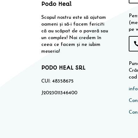
Podo Heal
Pen
Scopul nostru este să ajutam
(me
oameni și să-i facem fericiti
pe 
că au scăpat de o povară sau
un complex! Noi credem în
ceea ce facem și ne iubim
meseria!
Punc
PODO HEAL SRL
Crân
cod
CUI: 48358675
inf
J2023011346400
Cons
Con