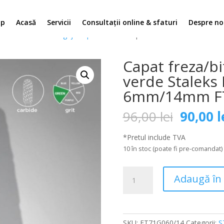
op
Acasă
Servicii
Consultații online & sfaturi
Despre no
use Profesionale ingrijirea picioarelor
/ Capat freza/bit carbid con a
Capat freza/bi
verde Staleks
6mm/14mm FT
Prețul
96,00
lei
90,00
l
inițial
a
*Pretul include TVA
fost:
10 în stoc (poate fi pre-comandat)
96,00 le
Cantitate
Adaugă în
Capat
freza/bit
carbid
con
SKU:
FT71G060/14
Categorii:
S