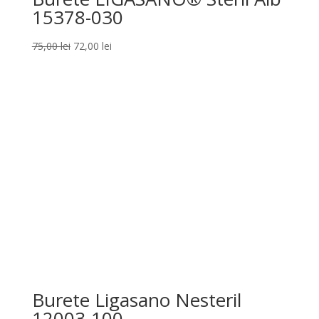
15378-030
Prețul
Prețul
75,00
lei
72,00
lei
inițial
curent
a
este:
fost:
72,00 lei.
75,00 lei.
Burete Ligasano Nesteril
12003-100