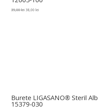
Prețul
Prețul
39,00
lei
38,00
lei
inițial
curent
a
este:
fost:
38,00 lei.
39,00 lei.
Burete LIGASANO® Steril Alb
15379-030