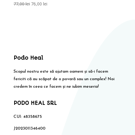
Prețul
Prețul
77,00
lei
76,00
lei
inițial
curent
a
este:
fost:
76,00 lei.
77,00 lei.
Podo Heal
Scopul nostru este să ajutam oameni și să-i facem
fericiti că au scăpat de o povară sau un complex! Noi
credem în ceea ce facem și ne iubim meseria!
PODO HEAL SRL
CUI: 48358675
J2023011346400