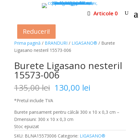
Articole 0
Reduceri!
Reduceri!
Reduceri!
Reduceri!
Prima pagină
/
BRANDURI
/
LIGASANO®
/ Burete
Ligasano nesteril 15573-006
Burete Ligasano nesteril
15573-006
Prețul
Prețul
135,00
lei
130,00
lei
inițial
curent
a
este:
*Pretul include TVA
fost:
130,00 lei.
Burete pansament pentru călcâi 300 x 10 x 0,3 cm –
135,00 lei.
Dmensiuni: 300 x 10 x 0,3 cm
Stoc epuizat
SKU:
BLNA15573006
Categorie:
LIGASANO®