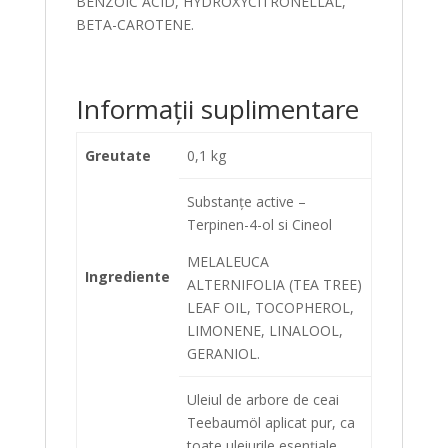
BENZOIC ACID, HYDROXYCITRONELLAL,
BETA-CAROTENE.
Informații suplimentare
Greutate
0,1 kg
Substanțe active –
Terpinen-4-ol si Cineol
MELALEUCA
Ingrediente
ALTERNIFOLIA (TEA TREE)
LEAF OIL, TOCOPHEROL,
LIMONENE, LINALOOL,
GERANIOL.
Uleiul de arbore de ceai
Teebaumöl aplicat pur, ca
toate uleiurile esențiale,