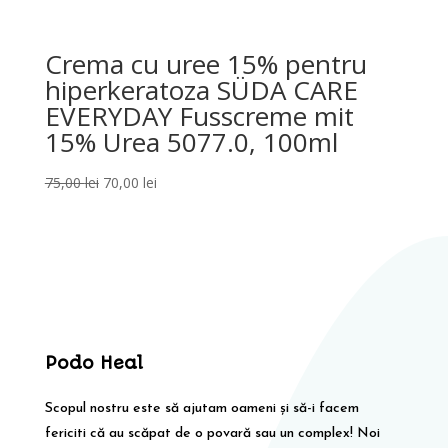
Crema cu uree 15% pentru
hiperkeratoza SÜDA CARE
EVERYDAY Fusscreme mit
15% Urea 5077.0, 100ml
Prețul
Prețul
75,00
lei
70,00
lei
inițial
curent
a
este:
fost:
70,00 lei.
75,00 lei.
Podo Heal
Scopul nostru este să ajutam oameni și să-i facem
fericiti că au scăpat de o povară sau un complex! Noi