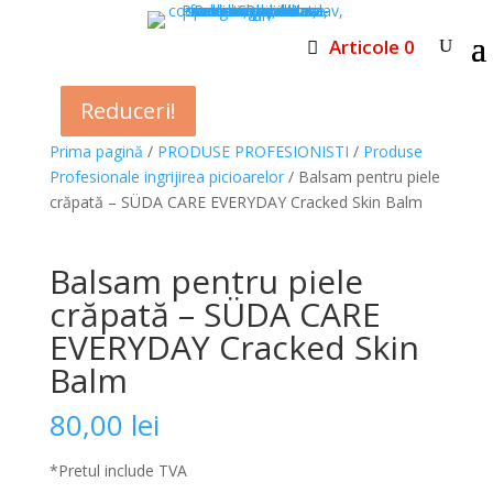
Articole 0
Reduceri!
Reduceri!
Reduceri!
Prima pagină
/
PRODUSE PROFESIONISTI
/
Produse
Profesionale ingrijirea picioarelor
/ Balsam pentru piele
crăpată – SÜDA CARE EVERYDAY Cracked Skin Balm
Balsam pentru piele
crăpată – SÜDA CARE
EVERYDAY Cracked Skin
Balm
80,00
lei
*Pretul include TVA