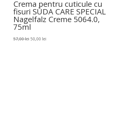
Crema pentru cuticule cu
fisuri SÜDA CARE SPECIAL
Nagelfalz Creme 5064.0,
75ml
Prețul
Prețul
57,00
lei
50,00
lei
inițial
curent
a
este:
fost:
50,00 lei.
57,00 lei.