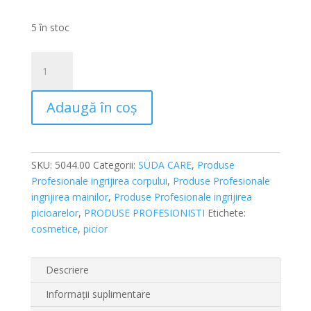
5 în stoc
Cantitate
Balsam
pentru
Adaugă în coș
piele
crăpată
–
SÜDA
SKU:
5044.00
Categorii:
SÜDA CARE
,
Produse
CARE
Profesionale ingrijirea corpului
,
Produse Profesionale
EVERYDAY
ingrijirea mainilor
,
Produse Profesionale ingrijirea
Cracked
picioarelor
,
PRODUSE PROFESIONISTI
Etichete:
Skin
cosmetice
,
picior
Balm
Descriere
Informații suplimentare