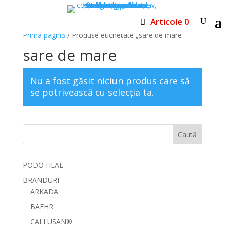
Articole 0
Prima pagină
/ Produse etichetate „sare de mare”
sare de mare
Nu a fost găsit niciun produs care să
se potrivească cu selecția ta.
Caută
PODO HEAL
BRANDURI
ARKADA
BAEHR
CALLUSAN®